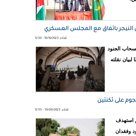
 النيجر باتفاق مع المجلس العسكري
ثلاثاء, 10/10/2023 - 12:50
سحاب الجنود
 لبيان نقلته
جوم على ثكنتين
ثلاثاء, 19/09/2023 - 12:55
م استهدف
د وفقدان