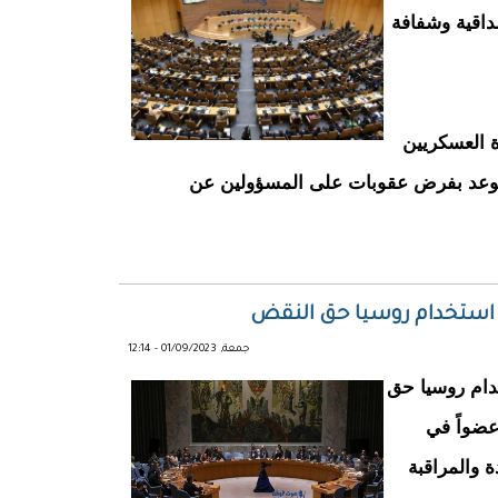
داقية وشفافة
ة العسكريين
ويتوعد بفرض عقوبات على المسؤولين عن
د استخدام روسيا حق النقض
جمعة, 01/09/2023 - 12:14
دام روسيا حق
ض في اجتماع مجلس الأمن. حيث صوت 13 عضواً في
 والمراقبة