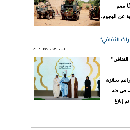
الفًا يضم
ة عن الهجوم.
تراث الثقافي"
اثنين, 18/09/2023 - 22:32
 الثقافي"
انيم بجائزة
، في فئة
 إبلاغ